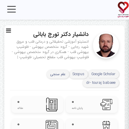
Toggle
igation
دانشیار دکتر تورج بابائی
انستیتو آموزشی تحقیقاتی و درمانی قلب و عروق
شهید رجایی - گروه: متخصص بیهوشی - فلوشیپ
بیهوشی قلب - همکاری در گروه: متخصص بیهوشی -
فلوشیپ بیهوشی قلب
مقطع تحصیلی: فلوشیپ
|
Google Scholar
Scopus
علم سنجی
dr- touraj babaee
۰
۰
پایان نامه
مقاله
۰
۰